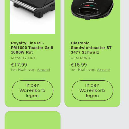
r
i
e
Royalty Line RL-
Clatronic
:
PM1000 Toaster Grill
Sandwichtoaster ST
1000W Rot
3477 Schwarz
Anbieter:
ROYALTY LINE
Anbieter:
CLATRONIC
Normaler
€17,99
Normaler
€16,99
Inkl. MwSt., zzgl.
Versand
Inkl. MwSt., zzgl.
Versand
Preis
Preis
In den
In den
Warenkorb
Warenkorb
legen
legen