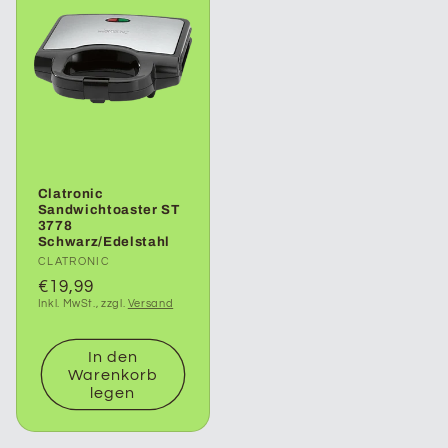
Clatronic
Sandwichtoaster ST
3778
Schwarz/Edelstahl
Anbieter:
CLATRONIC
Normaler
€19,99
Inkl. MwSt., zzgl.
Versand
Preis
In den
Warenkorb
legen