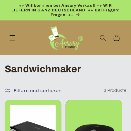
Direkt
++ Willkommen bei Ansary Verkauf! ++ WIR
zum
LIEFERN IN GANZ DEUTSCHLAND! ++ Bei Fragen:
Inhalt
Fragen! ++
Warenkorb
K
Sandwichmaker
a
t
Filtern und sortieren
3 Produkte
e
g
o